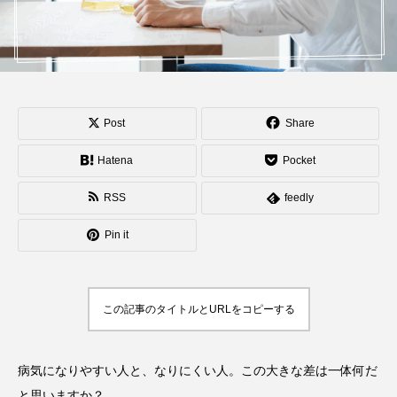
TAG LIST
Post
Share
Hatena
Pocket
カモミール
カルダモン
ジンジャー
RSS
feedly
スパイス
スマホ
ダンディライオン
Pin it
テックストレス
ネトル
ハーブ
ハーブティー
パフォーマンス
フェンネル
この記事のタイトルとURLをコピーする
ポリフェノール
ミント
メディカルハーブ
病気になりやすい人と、なりにくい人。この大きな差は一体何だ
リコリス
リンデン
レモンバーム
と思いますか？