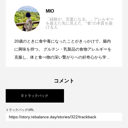
免疫力が高い人の習慣
2025.05.25
MIO
「経験が、言葉になる。」アレルギー
を超えた先に見えた、“食”の本質を届
ける人
食事を整えれば、腸も心も、自然と整っ
2025.05.09
20歳のときに食中毒になったことがきっかけで、腸内
「第二の脳」とも言われる腸の働きと健
2025.05.04
ていく
に興味を持つ。 グルテン・乳製品の食物アレルギーを
克服し、体と食べ物の深い繋がりへの好奇心から学び
を継続。「腸の健康」を中心に仕組みを学び、腸内環
康との深い関係
境管理士の資格を取得。腸活Lifeを楽しんでいます。
コメント
現在は木材を使ったものづくりに従事しながら、SDGs
や自然環境への取り組みを意識しています。
0 トラックバック
トラックバックURL