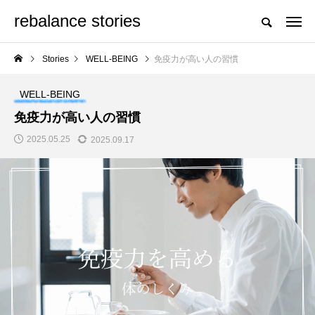
rebalance stories
頑張らない、自然に整える日々を
Stories
WELL-BEING
免疫力が高い人の習慣
NEW POST
WELL-BEING
HERBS
WELL-BEING
免疫力が高い人の習慣
2025.05.25
2025.09.17
レモンバーム（メリッ
免疫力が高い人の習慣
サ）完全ガイド：蜂蜜
の香りと呼ばれるハー
ブの驚くべき効能
MIKI
MIO
2025.09.27
2025.05.25