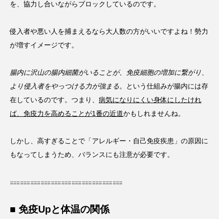
を、協力し合いながらブロックしているのです。
侵入者や悪い人を捕まえるなら大人数の方がいいですよね！勢力
が増すイメージです。
腸内に沢山の腸内細菌がいることが、免疫細胞の増加に繋がり、
より侵入者をやっつける力が強まる
。という仕組みが腸内には存
在しているのです。つまり、
病気になりにくい身体にしたけれ
ば、免疫力を高めることが1番の近道
かもしれませんね。
しかし、高すぎることで「アレルギー・自己免疫疾患」の原因に
もなってしまうため、バランスにも注意が必要です。
𓐌𓐌𓐌𓐌𓐌𓐌𓐌𓐌𓐌𓐌𓐌
■ 免疫Upと体温の関係