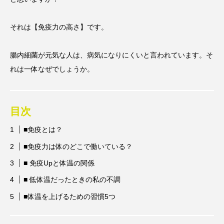
ローズマリー
健康
免疫
抗酸化
それは【免疫力の高さ】です。
植物
植物化学
歴史
漢方
腸内細菌が元気な人は、病気になりにくいと言われています。そ
疲労
脳疲労
腸
自律神経
れは一体なぜでしょうか。
苦味質
目次
rebalance.day
■免疫とは？
心と身体、「自分」のバランスをそっと整える
■免疫力は体のどこで働いている？
■ 免疫Upと体温の関係
■ 低体温だったときの私の不調
■体温を上げるための習慣5つ