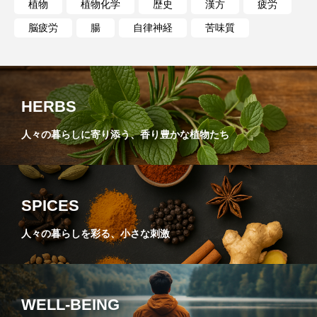
植物
植物化学
歴史
漢方
疲労
脳疲労
腸
自律神経
苦味質
HERBS
人々の暮らしに寄り添う、香り豊かな植物たち
SPICES
人々の暮らしを彩る、小さな刺激
WELL-BEING