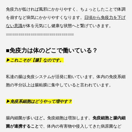
免疫力が低ければ風邪にかかりやすく、ちょっとしたことで体調
を崩すなど病気にかかりやすくなります。
日頃から免疫力を下げ
ない意識
が体を元気にし健康な状態へと繋げていきます。
𓐌𓐌𓐌𓐌𓐌𓐌𓐌𓐌𓐌𓐌𓐌
■免疫力は体のどこで働いている？
▶これこそが【腸】なのです。
私達の腸は免疫システムが活発に動いています。体内の免疫系細
胞の半分以上は腸粘膜に集中していると言われています。
▶免疫系細胞はどうやって増やす？
腸内細菌が多いほど
、
免疫細胞は増加します。
免疫細胞と腸内細
菌が連携すること
で、体内の有害物や侵入してきた病原菌など