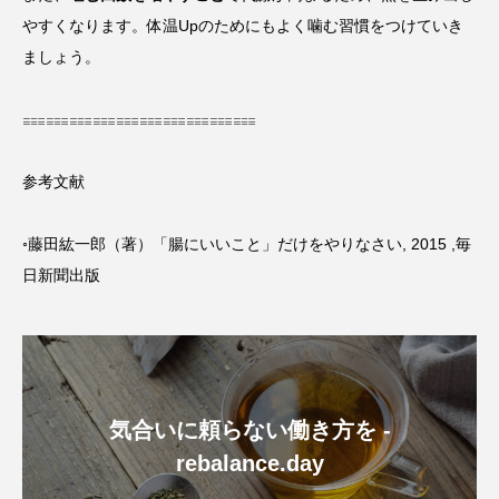
やすくなります。体温Upのためにもよく噛む習慣をつけていき
ましょう。
𓐌𓐌𓐌𓐌𓐌𓐌𓐌𓐌𓐌𓐌
参考文献
◦藤田紘一郎（著）「腸にいいこと」だけをやりなさい, 2015 ,毎
日新聞出版
気合いに頼らない働き方を -
rebalance.day