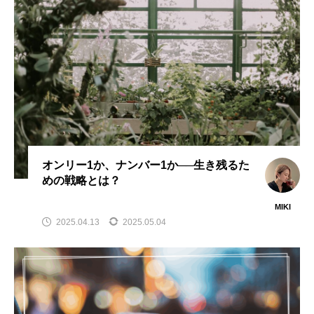
ローズマリー
健康
免疫
抗酸化
植物
植物化学
歴史
漢方
疲労
脳疲労
腸
自律神経
苦味質
オンリー1か、ナンバー1か──生き残るた
rebalance.day
めの戦略とは？
心と身体、「自分」のバランスをそっと整える
MIKI
2025.04.13
2025.05.04