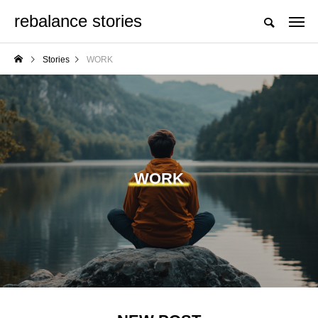
rebalance stories
頑張らない、自然に整える日々を
Stories
WORK
NEW POST
HERBS
WELL-BEING
WORK
レモンバーム（メリッ
免疫力が高い人の習慣
サ）完全ガイド：蜂蜜
の香りと呼ばれるハー
ブの驚くべき効能
MIKI
MIO
2025.09.27
2025.05.25