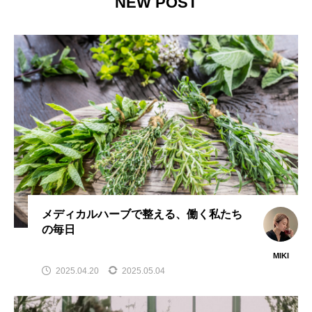
NEW POST
TAG LIST
カモミール
カルダモン
ジンジャー
スパイス
スマホ
ダンディライオン
テックストレス
ネトル
ハーブ
メディカルハーブで整える、働く私たち
ハーブティー
パフォーマンス
フェンネル
の毎日
MIKI
ポリフェノール
ミント
メディカルハーブ
2025.04.20
2025.05.04
リコリス
リンデン
レモンバーム